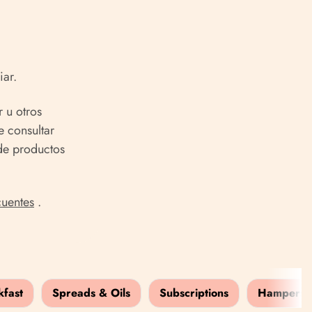
iar.
 u otros
 consultar
 de productos
cuentes
.
kfast
Spreads & Oils
Subscriptions
Hampers