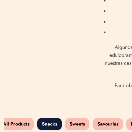
Algunos
edulcoran
nuestras cas
Para ob
All Products
Snacks
Sweets
Savouries